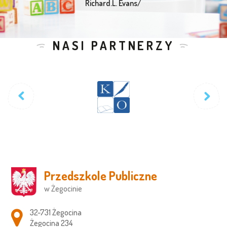
Richard.L. Evans/
NASI PARTNERZY
Przedszkole Publiczne
w Żegocinie
Adres pocztowy:
32-731 Żegocina
Żegocina 234