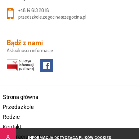
+48 14 613 20 18
przedszkole.zegocina@zegocina.pl
Bądź z nami
Aktualności i informacje
Strona główna
Przedszkole
Rodzic
Kontakt
x
Deklaracja dostępności
INFORMACJA DOTYCZĄCA PLIKÓW COOKIES