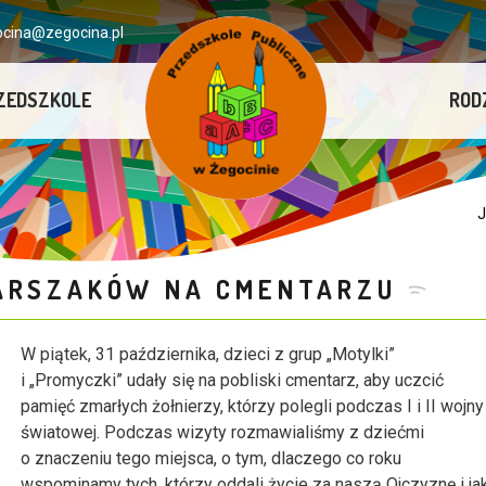
ocina@zegocina.pl
ZEDSZKOLE
ROD
J
TARSZAKÓW NA CMENTARZU
W piątek, 31 października, dzieci z grup „Motylki”
i „Promyczki” udały się na pobliski cmentarz, aby uczcić
pamięć zmarłych żołnierzy, którzy polegli podczas I i II wojny
światowej. Podczas wizyty rozmawialiśmy z dziećmi
o znaczeniu tego miejsca, o tym, dlaczego co roku
wspominamy tych, którzy oddali życie za naszą Ojczyznę i ja