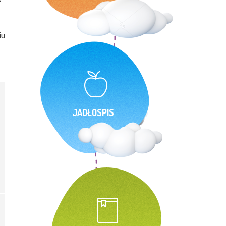
iu
JADŁOSPIS